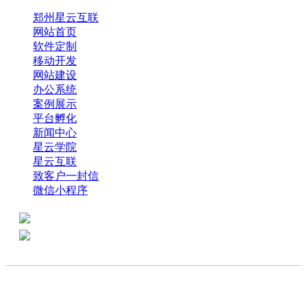
郑州星云互联
网站首页
软件定制
移动开发
网站建设
办公系统
案例展示
平台孵化
新闻中心
星云学院
星云互联
致客户一封信
微信小程序
全国热线：0371-61318821
分享
商务代表：18638013065