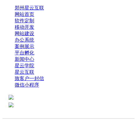
郑州星云互联
网站首页
软件定制
移动开发
网站建设
办公系统
案例展示
平台孵化
新闻中心
星云学院
星云互联
致客户一封信
微信小程序
全国热线：0371-61318821
分享
商务代表：18638013065