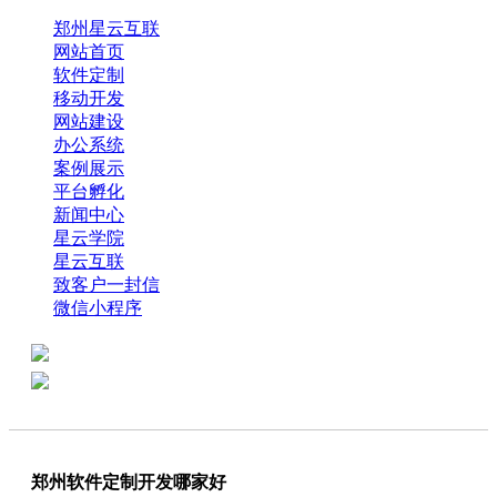
郑州星云互联
网站首页
软件定制
移动开发
网站建设
办公系统
案例展示
平台孵化
新闻中心
星云学院
星云互联
致客户一封信
微信小程序
全国热线：0371-61318821
分享
商务代表：18638013065
郑州软件定制开发哪家好