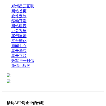
郑州星云互联
网站首页
软件定制
移动开发
网站建设
办公系统
案例展示
平台孵化
新闻中心
星云学院
星云互联
致客户一封信
微信小程序
全国热线：0371-61318821
分享
商务代表：18638013065
移动APP对企业的作用