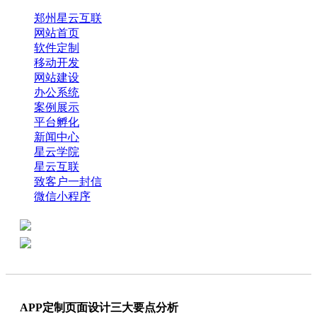
郑州星云互联
网站首页
软件定制
移动开发
网站建设
办公系统
案例展示
平台孵化
新闻中心
星云学院
星云互联
致客户一封信
微信小程序
全国热线：0371-61318821
分享
商务代表：18638013065
APP定制页面设计三大要点分析