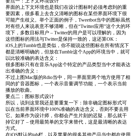
要点一：上下文环境设计
界面的上下文环境也是我们在设计图标时必须考虑到的重
要因素，很多看上去含义清晰的图标在某些界面环境下很
可能产生歧义。举个正面的例子，Tweetbot当中的图标虽然
对有些人来说表意不够清晰，但在“Twitter应用”这个大的环
境下，多数目标用户 – Twitter的用户是可以理解的，因为
这些图标的用法与Twitter是保持一致的，这还算OK：
iOS上的Tumblr也是类似，你不能说这些图标在所有情况下
都是清晰明确的，但放在Tumblr这个App的环境当中，就可
以比较准确的表达含义：
很多图标只有在音乐App这个特定的产品类型当中才能表达
出准确的含义：
不过上图Mac版的Rdio当中，同一界面里两个地方使用了相
同的扩音器图标，一个表示音量调节功能，一个表示当前
播放的歌曲。
要点二：图标形式设计
所以，说到这里我还是要重复一下：除非确定图标形式可
以在当前界面环境中100%准确的表达含义，否则不要去用
它。如果作为设计师，你都会产生片刻的迟疑，那么就干
掉它好了 – 使用最简单的文字来替代，这是最清晰的表达
方式。
在iOS默认的tab栏，以及苹果的很多其他产品当中都在使用