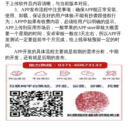
于上传软件且内容清晰，与当前版本对应。
3、APP发布流程中注意事项：确保APP能正常安装、
使用、卸载，保证良好的用户体验;不能有抄袭跟侵权行
为；APP中如果有收费内容，必须给用户以明确的提示。
APP上传到应用市场后，一般苹果的APP store审核大概需
要一个星期的时间，安卓审核一般在3天左右，所以APP开
发测试一定要提前半个月完成，给上线审核预留一定的时
间。
APP开发的具体流程主要就是前期的需求分析，中期
的开发，还有就是后期的发布。