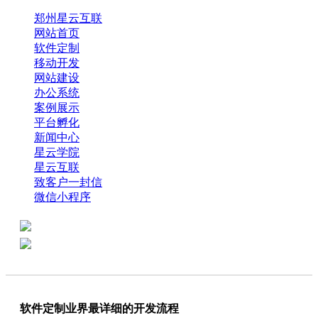
郑州星云互联
网站首页
软件定制
移动开发
网站建设
办公系统
案例展示
平台孵化
新闻中心
星云学院
星云互联
致客户一封信
微信小程序
全国热线：0371-61318821
分享
商务代表：18638013065
软件定制业界最详细的开发流程