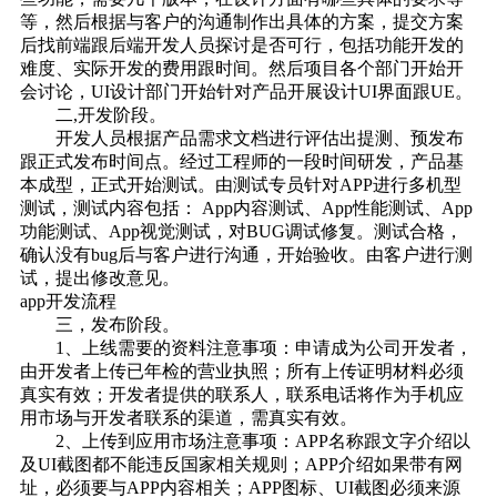
等，然后根据与客户的沟通制作出具体的方案，提交方案
后找前端跟后端开发人员探讨是否可行，包括功能开发的
难度、实际开发的费用跟时间。然后项目各个部门开始开
会讨论，UI设计部门开始针对产品开展设计UI界面跟UE。
二,开发阶段。
开发人员根据产品需求文档进行评估出提测、预发布
跟正式发布时间点。经过工程师的一段时间研发，产品基
本成型，正式开始测试。由测试专员针对APP进行多机型
测试，测试内容包括： App内容测试、App性能测试、App
功能测试、App视觉测试，对BUG调试修复。测试合格，
确认没有bug后与客户进行沟通，开始验收。由客户进行测
试，提出修改意见。
app开发流程
三，发布阶段。
1、上线需要的资料注意事项：申请成为公司开发者，
由开发者上传已年检的营业执照；所有上传证明材料必须
真实有效；开发者提供的联系人，联系电话将作为手机应
用市场与开发者联系的渠道，需真实有效。
2、上传到应用市场注意事项：APP名称跟文字介绍以
及UI截图都不能违反国家相关规则；APP介绍如果带有网
址，必须要与APP内容相关；APP图标、UI截图必须来源