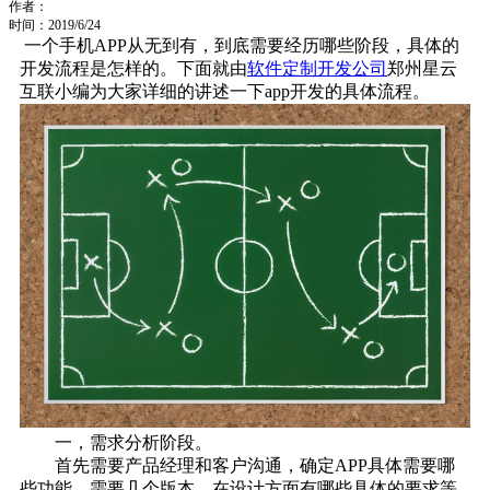
作者：
时间：2019/6/24
一个手机APP从无到有，到底需要经历哪些阶段，具体的
开发流程是怎样的。下面就由
软件定制开发公司
郑州星云
互联小编为大家详细的讲述一下app开发的具体流程。
一，需求分析阶段。
首先需要产品经理和客户沟通，确定APP具体需要哪
些功能，需要几个版本，在设计方面有哪些具体的要求等