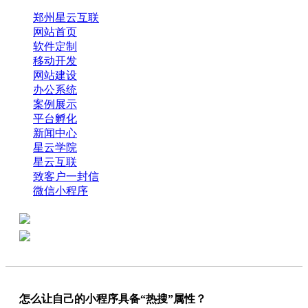
郑州星云互联
网站首页
软件定制
移动开发
网站建设
办公系统
案例展示
平台孵化
新闻中心
星云学院
星云互联
致客户一封信
微信小程序
全国热线：0371-61318821
分享
商务代表：18638013065
怎么让自己的小程序具备“热搜”属性？