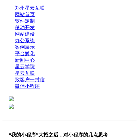
郑州星云互联
网站首页
软件定制
移动开发
网站建设
办公系统
案例展示
平台孵化
新闻中心
星云学院
星云互联
致客户一封信
微信小程序
全国热线：0371-61318821
分享
商务代表：18638013065
“我的小程序”大招之后，对小程序的几点思考