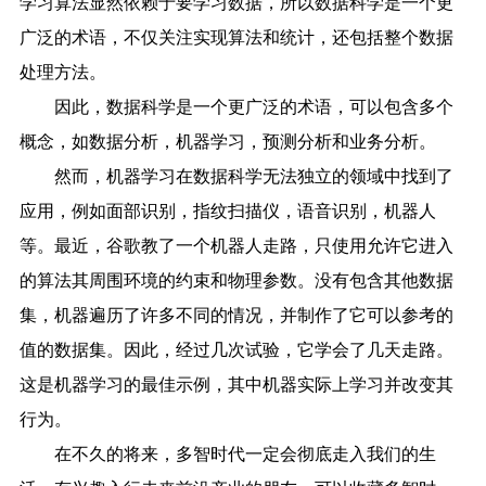
学习算法显然依赖于要学习数据，所以数据科学是一个更
广泛的术语，不仅关注实现算法和统计，还包括整个数据
处理方法。
因此，数据科学是一个更广泛的术语，可以包含多个
概念，如数据分析，机器学习，预测分析和业务分析。
然而，机器学习在数据科学无法独立的领域中找到了
应用，例如面部识别，指纹扫描仪，语音识别，机器人
等。最近，谷歌教了一个机器人走路，只使用允许它进入
的算法其周围环境的约束和物理参数。没有包含其他数据
集，机器遍历了许多不同的情况，并制作了它可以参考的
值的数据集。因此，经过几次试验，它学会了几天走路。
这是机器学习的最佳示例，其中机器实际上学习并改变其
行为。
在不久的将来，多智时代一定会彻底走入我们的生