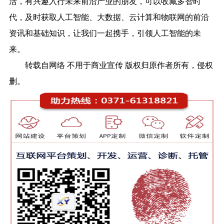
活，有兴趣入行未来前沿产业的朋友，可以收藏多智时
代，及时获取人工智能、大数据、云计算和物联网的前沿
资讯和基础知识，让我们一起携手，引领人工智能的未
来。
转载自网络 不用于商业宣传 版权归原作者所有，侵权
删。