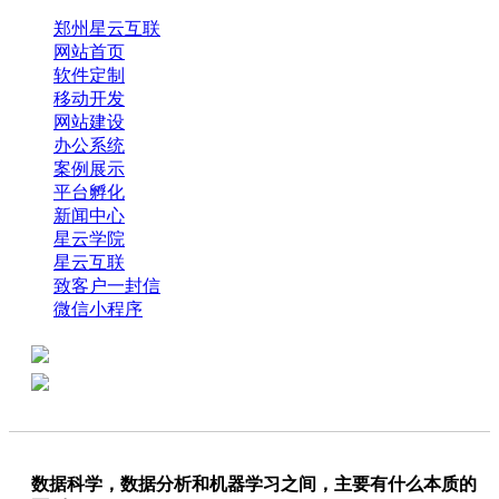
郑州星云互联
网站首页
软件定制
移动开发
网站建设
办公系统
案例展示
平台孵化
新闻中心
星云学院
星云互联
致客户一封信
微信小程序
全国热线：0371-61318821
分享
商务代表：18638013065
数据科学，数据分析和机器学习之间，主要有什么本质的