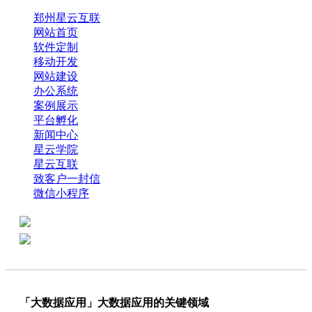
郑州星云互联
网站首页
软件定制
移动开发
网站建设
办公系统
案例展示
平台孵化
新闻中心
星云学院
星云互联
致客户一封信
微信小程序
全国热线：0371-61318821
分享
商务代表：18638013065
「大数据应用」大数据应用的关键领域