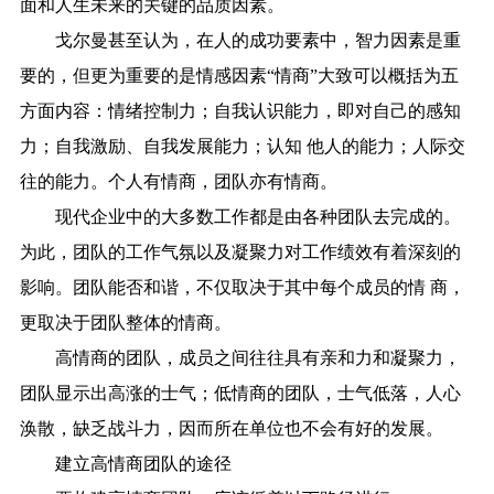
面和人生未来的关键的品质因素。
戈尔曼甚至认为，在人的成功要素中，智力因素是重
要的，但更为重要的是情感因素“情商”大致可以概括为五
方面内容：情绪控制力；自我认识能力，即对自己的感知
力；自我激励、自我发展能力；认知 他人的能力；人际交
往的能力。个人有情商，团队亦有情商。
现代企业中的大多数工作都是由各种团队去完成的。
为此，团队的工作气氛以及凝聚力对工作绩效有着深刻的
影响。团队能否和谐，不仅取决于其中每个成员的情 商，
更取决于团队整体的情商。
高情商的团队，成员之间往往具有亲和力和凝聚力，
团队显示出高涨的士气；低情商的团队，士气低落，人心
涣散，缺乏战斗力，因而所在单位也不会有好的发展。
建立高情商团队的途径