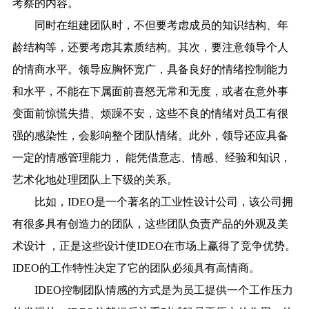
考察的内容。
同时在组建团队时，不但要考虑成员的知识结构、年
龄结构等，还要考虑其素质结构。其次，要注意领导个人
的情商水平。领导应胸怀宽广，具备良好的情绪控制能力
和水平，不能在下属面前喜怒无常和无度，或者在意外事
变面前惊慌失措、烦躁不安，这些不良的情绪对员工有很
强的感染性，会影响整个团队情绪。此外，领导还应具备
一定的情感管理能力， 能凭借意志、情感、经验和知识，
艺术化地处理团队上下级的关系。
比如，IDEO是一个著名的工业性设计公司，该公司拥
有很多具有创造力的团队，这些团队负责产品的外观及美
术设计 ，正是这些设计使IDEO在市场上赢得了竞争优势。
IDEO的工作特性决定了它的团队必须具有高情商。
IDEO控制团队情感的方式是为员工提供一个工作压力