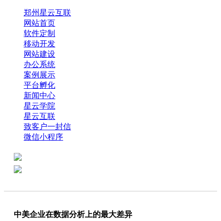
郑州星云互联
网站首页
软件定制
移动开发
网站建设
办公系统
案例展示
平台孵化
新闻中心
星云学院
星云互联
致客户一封信
微信小程序
全国热线：0371-61318821
分享
商务代表：18638013065
中美企业在数据分析上的最大差异