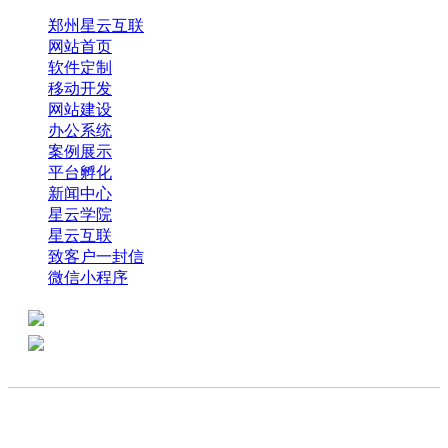
郑州星云互联
网站首页
软件定制
移动开发
网站建设
办公系统
案例展示
平台孵化
新闻中心
星云学院
星云互联
致客户一封信
微信小程序
全国热线：0371-61318821
分享
商务代表：18638013065