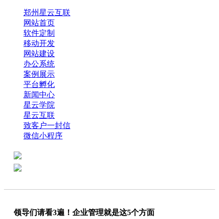
郑州星云互联
网站首页
软件定制
移动开发
网站建设
办公系统
案例展示
平台孵化
新闻中心
星云学院
星云互联
致客户一封信
微信小程序
全国热线：0371-61318821
分享
商务代表：18638013065
领导们请看3遍！企业管理就是这5个方面