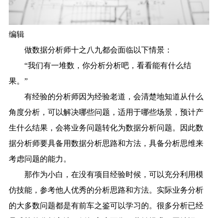
编辑
做数据分析师十之八九都会面临以下情景：
“我们有一堆数，你分析分析吧，看看能有什么结
果。”
有经验的分析师因为经验老道，会清楚地知道从什么
角度分析，可以解决哪些问题，适用于哪些场景，预计产
生什么结果，会将业务问题转化为数据分析问题。因此数
据分析师要具备用数据分析思路和方法，具备分析思维来
考虑问题的能力。
那作为小白，在没有项目经验时候，可以充分利用模
仿技能，参考他人优秀的分析思路和方法。实际业务分析
的大多数问题都是有前车之鉴可以学习的。很多分析已经