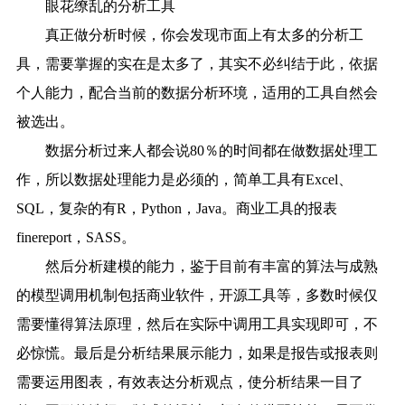
眼花缭乱的分析工具
真正做分析时候，你会发现市面上有太多的分析工
具，需要掌握的实在是太多了，其实不必纠结于此，依据
个人能力，配合当前的数据分析环境，适用的工具自然会
被选出。
数据分析过来人都会说80％的时间都在做数据处理工
作，所以数据处理能力是必须的，简单工具有Excel、
SQL，复杂的有R，Python，Java。商业工具的报表
finereport，SASS。
然后分析建模的能力，鉴于目前有丰富的算法与成熟
的模型调用机制包括商业软件，开源工具等，多数时候仅
需要懂得算法原理，然后在实际中调用工具实现即可，不
必惊慌。最后是分析结果展示能力，如果是报告或报表则
需要运用图表，有效表达分析观点，使分析结果一目了