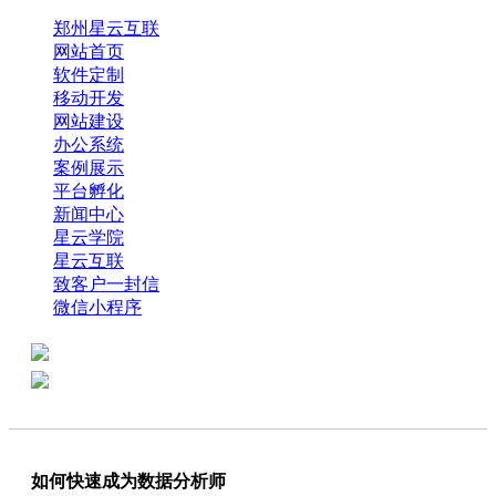
郑州星云互联
网站首页
软件定制
移动开发
网站建设
办公系统
案例展示
平台孵化
新闻中心
星云学院
星云互联
致客户一封信
微信小程序
全国热线：0371-61318821
分享
商务代表：18638013065
如何快速成为数据分析师