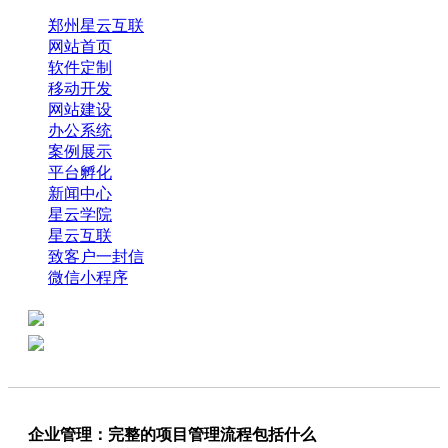
郑州星云互联
网站首页
软件定制
移动开发
网站建设
办公系统
案例展示
平台孵化
新闻中心
星云学院
星云互联
致客户一封信
微信小程序
全国热线：0371-61318821
分享
商务代表：18638013065
企业管理：完整的项目管理流程包括什么