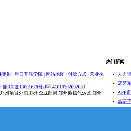
热门新闻
人力
件定制
|
星云互联学院
|
网站地图
|
付款方式
|
营业执
蓝牙系
：
豫ICP备13001676号-1
41019702002033
APP
,郑州项目外包,郑州企业邮局,郑州微信代运营,郑州
需要了
服务
在AP
接到