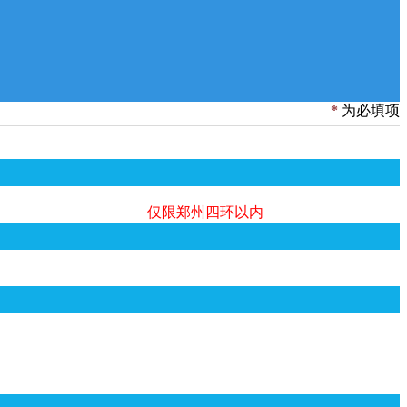
2018-06-01
售为什么能通过小程序实现
2019-09-30
前的梦，十年后的见证
2018-06-04
怎样赚钱，小程序的赚钱模式有...
*
为必填项
仅限郑州四环以内