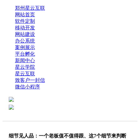
郑州星云互联
网站首页
软件定制
移动开发
网站建设
办公系统
案例展示
平台孵化
新闻中心
星云学院
星云互联
致客户一封信
微信小程序
全国热线：0371-61318821
分享
商务代表：18638013065
细节见人品：一个老板值不值得跟、这7个细节来判断