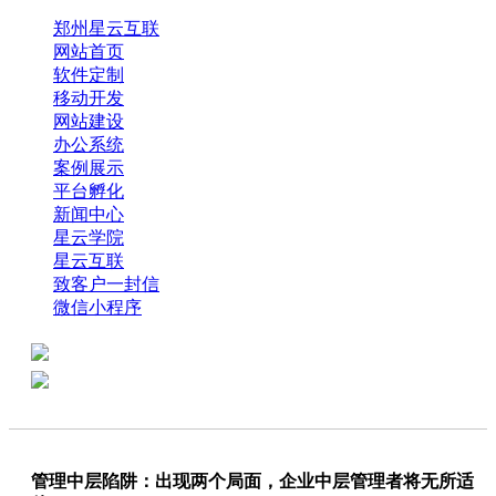
郑州星云互联
网站首页
软件定制
移动开发
网站建设
办公系统
案例展示
平台孵化
新闻中心
星云学院
星云互联
致客户一封信
微信小程序
全国热线：0371-61318821
分享
商务代表：18638013065
管理中层陷阱：出现两个局面，企业中层管理者将无所适