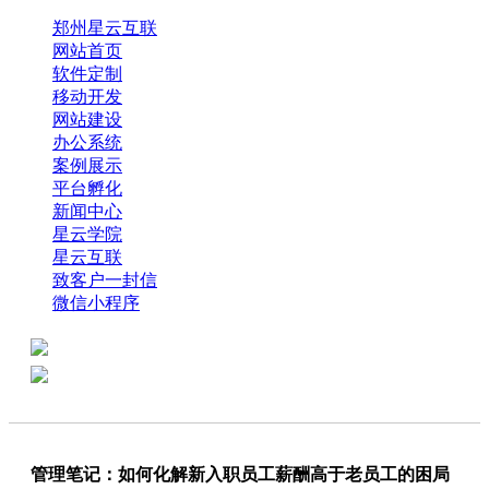
郑州星云互联
网站首页
软件定制
移动开发
网站建设
办公系统
案例展示
平台孵化
新闻中心
星云学院
星云互联
致客户一封信
微信小程序
全国热线：0371-61318821
分享
商务代表：18638013065
管理笔记：如何化解新入职员工薪酬高于老员工的困局