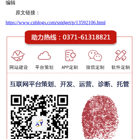
编辑
原文链接：
https://www.cnblogs.com/snidget/p/13592106.html