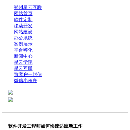
郑州星云互联
网站首页
软件定制
移动开发
网站建设
办公系统
案例展示
平台孵化
新闻中心
星云学院
星云互联
致客户一封信
微信小程序
全国热线：0371-61318821
分享
商务代表：18638013065
软件开发工程师如何快速适应新工作