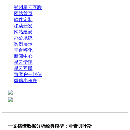
郑州星云互联
网站首页
软件定制
移动开发
网站建设
办公系统
案例展示
平台孵化
新闻中心
星云学院
星云互联
致客户一封信
微信小程序
全国热线：0371-61318821
分享
商务代表：18638013065
一文搞懂数据分析经典模型：朴素贝叶斯