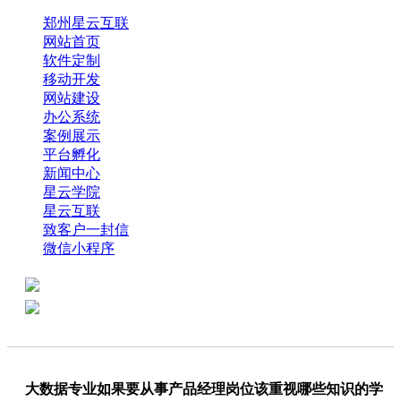
郑州星云互联
网站首页
软件定制
移动开发
网站建设
办公系统
案例展示
平台孵化
新闻中心
星云学院
星云互联
致客户一封信
微信小程序
全国热线：0371-61318821
分享
商务代表：18638013065
大数据专业如果要从事产品经理岗位该重视哪些知识的学