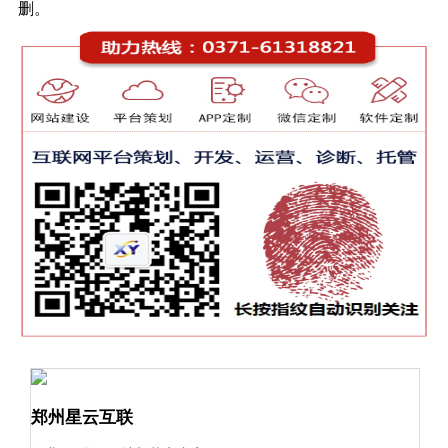
删。
郑州星云互联