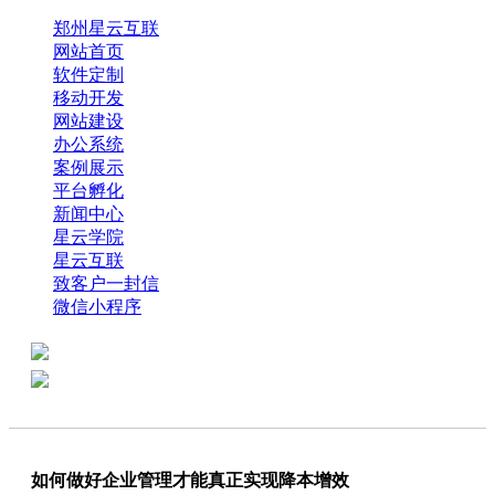
郑州星云互联
网站首页
软件定制
移动开发
网站建设
办公系统
案例展示
平台孵化
新闻中心
星云学院
星云互联
致客户一封信
微信小程序
全国热线：0371-61318821
分享
商务代表：18638013065
如何做好企业管理才能真正实现降本增效