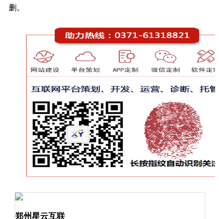
删。
郑州星云互联