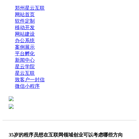
郑州星云互联
网站首页
软件定制
移动开发
网站建设
办公系统
案例展示
平台孵化
新闻中心
星云学院
星云互联
致客户一封信
微信小程序
全国热线：0371-61318821
分享
商务代表：18638013065
35岁的程序员想在互联网领域创业可以考虑哪些方向