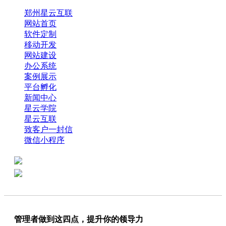
郑州星云互联
网站首页
软件定制
移动开发
网站建设
办公系统
案例展示
平台孵化
新闻中心
星云学院
星云互联
致客户一封信
微信小程序
全国热线：0371-61318821
分享
商务代表：18638013065
管理者做到这四点，提升你的领导力