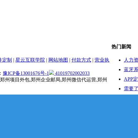
热门新闻
人力
件定制
|
星云互联学院
|
网站地图
|
付款方式
|
营业执
蓝牙系
：
豫ICP备13001676号-1
41019702002033
APP
,郑州项目外包,郑州企业邮局,郑州微信代运营,郑州
需要了
服务
在AP
接到
新零
十年