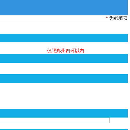
2018-06-04
怎样赚钱，小程序的赚钱模式有...
*
为必填项
仅限郑州四环以内