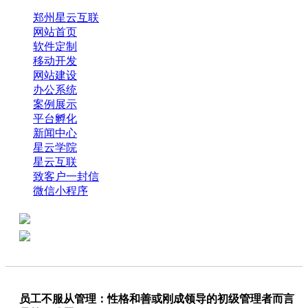
郑州星云互联
网站首页
软件定制
移动开发
网站建设
办公系统
案例展示
平台孵化
新闻中心
星云学院
星云互联
致客户一封信
微信小程序
全国热线：0371-61318821
分享
商务代表：18638013065
员工不服从管理：性格和善或刚成领导的初级管理者而言