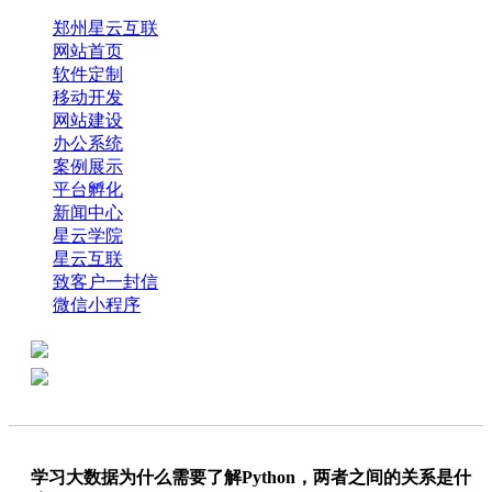
郑州星云互联
网站首页
软件定制
移动开发
网站建设
办公系统
案例展示
平台孵化
新闻中心
星云学院
星云互联
致客户一封信
微信小程序
全国热线：0371-61318821
分享
商务代表：18638013065
学习大数据为什么需要了解Python，两者之间的关系是什