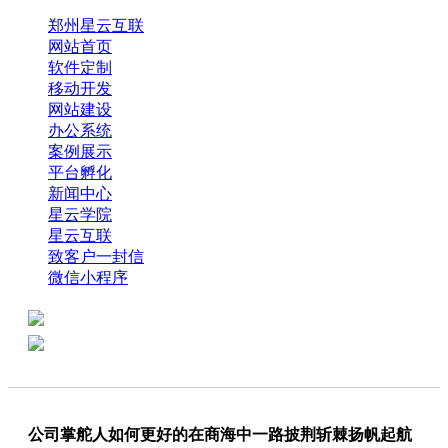
郑州星云互联
网站首页
软件定制
移动开发
网站建设
办公系统
案例展示
平台孵化
新闻中心
星云学院
星云互联
致客户一封信
微信小程序
全国热线：0371-61318821
分享
商务代表：18638013065
公司掌舵人如何更好的在商海中一路披荆斩棘扬帆起航