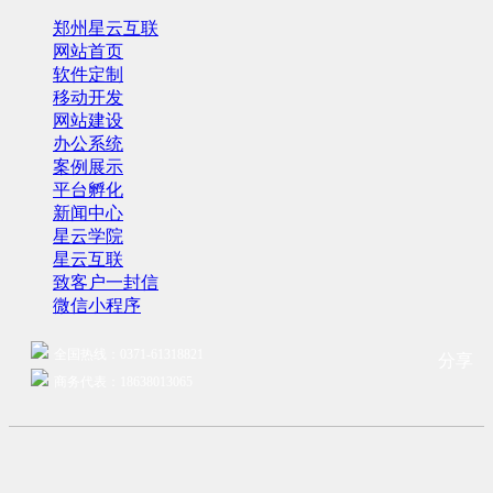
郑州星云互联
网站首页
软件定制
移动开发
网站建设
办公系统
案例展示
平台孵化
新闻中心
星云学院
星云互联
致客户一封信
微信小程序
全国热线：0371-61318821
分享
商务代表：18638013065