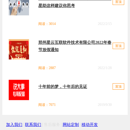
签约动态
置顶
星助这样建议你思考
阅读：3014
2022/2/15
郑州星云互联软件技术有限公司2022年春
置顶
节放假通知
阅读：2887
2022/1/28
十年前的梦，十年后的见证
置顶
阅读：7071
2019/9/30
服务器维修通告
置顶
|
|
|
|
加入我们
联系我们
售后服务
网站定制
移动开发