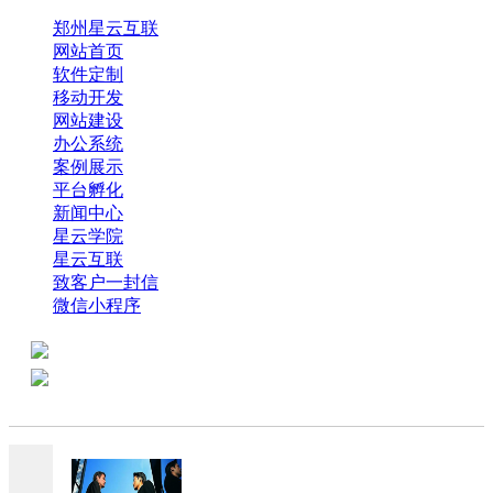
郑州星云互联
网站首页
软件定制
移动开发
网站建设
办公系统
案例展示
平台孵化
新闻中心
星云学院
星云互联
致客户一封信
微信小程序
全国热线：0371-61318821
分享
商务代表：18638013065