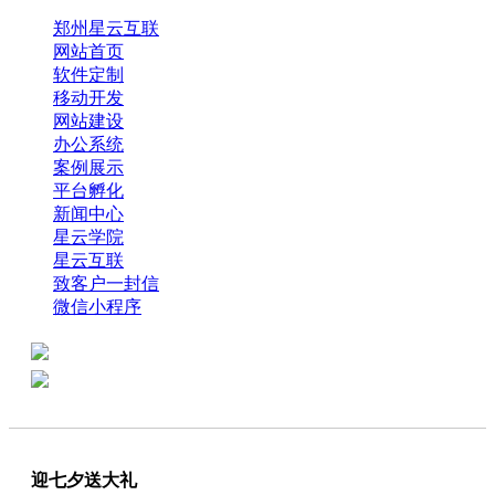
郑州星云互联
网站首页
软件定制
移动开发
网站建设
办公系统
案例展示
平台孵化
新闻中心
星云学院
星云互联
致客户一封信
微信小程序
全国热线：0371-61318821
分享
商务代表：18638013065
迎七夕送大礼