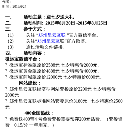
作者：
时间：2019/6/24
一、
活动主题：迎七夕送大礼
二、
活动时间
: 2015
年
8
月
20
日
-2015
年
8
月
25
日
三、
参于方式：
（1) 关注 “
郑州星云互联
“官方微信平台。
（2) 关注“
郑州星云互
联”官方微博。
（3) 通过活动文件链接。
四、
活动内容：
微运宝微信平台：
? 微运宝标准版原价2588元 七夕特惠价2000元。
? 微运宝黄金版原价4888元 七夕特惠价4000元。
? 微运宝商城版原价12000元 七夕特惠价6000元。
网站建设：
? 郑州星云互联经济型网站套餐原价2200元 七夕特惠价
2000元
? 郑州星云互联标准网站套餐原价3180元 七夕特惠价2500
元
400
全国热线：
? 免费送400带4 号免费套餐需要预存200元话费。（套餐资
费：0.15/分 一年用完。）