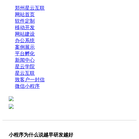
郑州星云互联
网站首页
软件定制
移动开发
网站建设
办公系统
案例展示
平台孵化
新闻中心
星云学院
星云互联
致客户一封信
微信小程序
全国热线：0371-61318821
分享
商务代表：18638013065
小程序为什么说越早研发越好