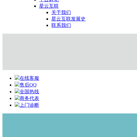
星云互联
关于我们
星云互联发展史
联系我们
在线客服
售后QQ
全国热线
商务代表
上门诊断