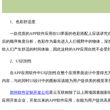
1、色彩舒适度
一款优质的APP软件应用在UI界面的色彩搭配上应该讲
后的顺序角度分析，色彩作为最先进入人们视野中的物体，深度
给人们产生舒适的时间体验，因此这样的APP应用自然不会受
2、UI识别性
在APP应用软件中UI识别性在整个应用界面设计中显得尤
内容，与此同时UI设计中的图标应该能为用户提供美的视觉享
郑州软件定制开发公司
星云互联称除了以上两项因素能影响
应用开发企业，开发出来的APP软件应用，在能为用户提供