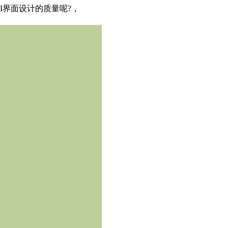
I界面设计的质量呢?，