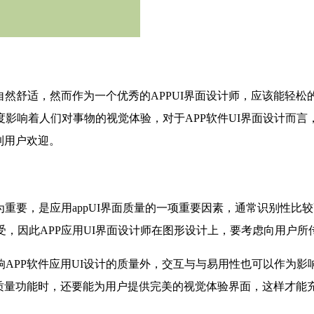
究自然舒适，然而作为一个优秀的APPUI界面设计师，应该能轻
影响着人们对事物的视觉体验，对于APP软件UI界面设计而言
到用户欢迎。
为重要，是应用appUI界面质量的一项重要因素，通常识别性
受，因此APP应用UI界面设计师在图形设计上，要考虑向用户
APP软件应用UI设计的质量外，交互与与易用性也可以作为影响
高质量功能时，还要能为用户提供完美的视觉体验界面，这样才能