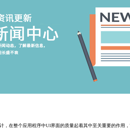
面设计，在整个应用程序中UI界面的质量起着其中至关重要的作用