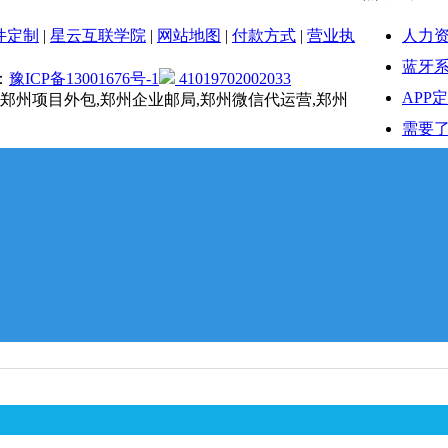
人力
件定制
|
星云互联学院
|
网站地图
|
付款方式
|
营业执
蓝牙系
：
豫ICP备13001676号-1
41019702002033
APP
,郑州项目外包,郑州企业邮局,郑州微信代运营,郑州
需要了
服务
在AP
接到
新零
十年
小程序