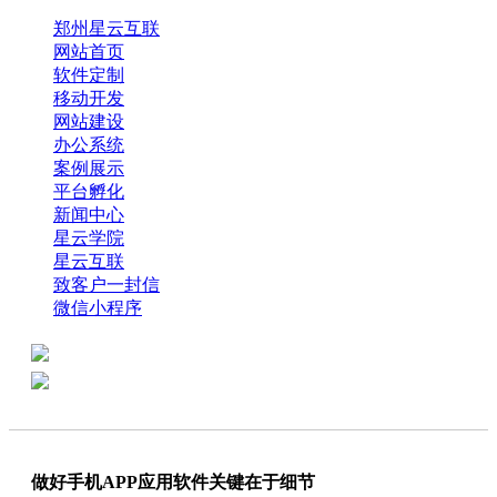
郑州星云互联
网站首页
软件定制
移动开发
网站建设
办公系统
案例展示
平台孵化
新闻中心
星云学院
星云互联
致客户一封信
微信小程序
全国热线：0371-61318821
分享
商务代表：18638013065
做好手机APP应用软件关键在于细节