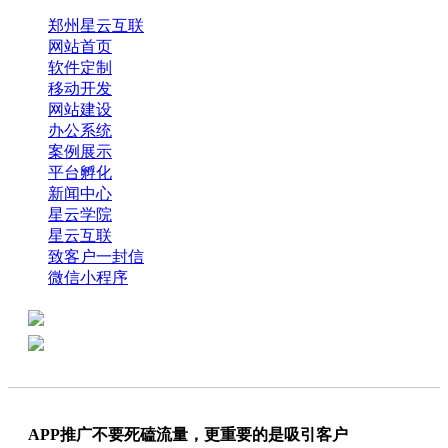
郑州星云互联
网站首页
软件定制
移动开发
网站建设
办公系统
案例展示
平台孵化
新闻中心
星云学院
星云互联
致客户一封信
微信小程序
全国热线：0371-61318821
分享
商务代表：18638013065
APP推广不要死磕流量，更重要的是吸引客户