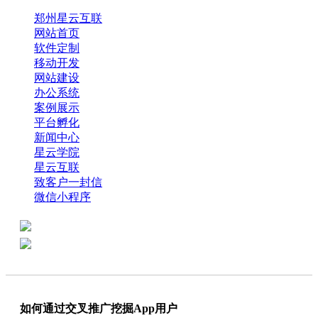
郑州星云互联
网站首页
软件定制
移动开发
网站建设
办公系统
案例展示
平台孵化
新闻中心
星云学院
星云互联
致客户一封信
微信小程序
全国热线：0371-61318821
分享
商务代表：18638013065
如何通过交叉推广挖掘App用户