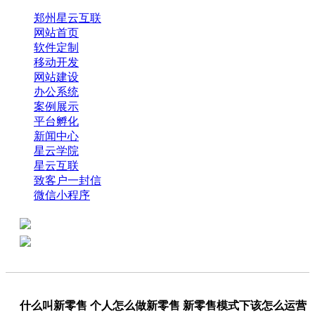
郑州星云互联
网站首页
软件定制
移动开发
网站建设
办公系统
案例展示
平台孵化
新闻中心
星云学院
星云互联
致客户一封信
微信小程序
全国热线：0371-61318821
分享
商务代表：18638013065
什么叫新零售 个人怎么做新零售 新零售模式下该怎么运营