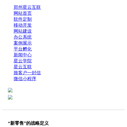
郑州星云互联
网站首页
软件定制
移动开发
网站建设
办公系统
案例展示
平台孵化
新闻中心
星云学院
星云互联
致客户一封信
微信小程序
全国热线：0371-61318821
分享
商务代表：18638013065
“新零售”的战略定义