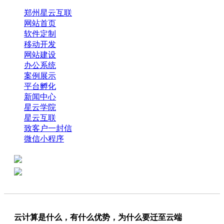
郑州星云互联
网站首页
软件定制
移动开发
网站建设
办公系统
案例展示
平台孵化
新闻中心
星云学院
星云互联
致客户一封信
微信小程序
全国热线：0371-61318821
分享
商务代表：18638013065
云计算是什么，有什么优势，为什么要迁至云端