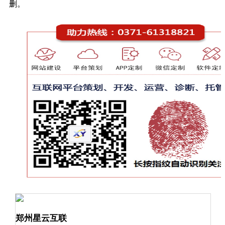
删。
郑州星云互联