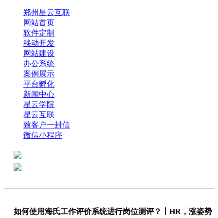
郑州星云互联
网站首页
软件定制
移动开发
网站建设
办公系统
案例展示
平台孵化
新闻中心
星云学院
星云互联
致客户一封信
微信小程序
全国热线：0371-61318821
分享
商务代表：18638013065
如何使用海氏工作评价系统进行岗位测评？丨HR，涨姿势