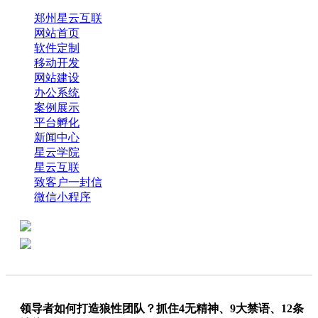
郑州星云互联
网站首页
软件定制
移动开发
网站建设
办公系统
案例展示
平台孵化
新闻中心
星云学院
星云互联
致客户一封信
微信小程序
全国热线：0371-61318821
分享
商务代表：18638013065
领导者如何打造狼性团队？抓住4无精神、9大禁语、12条