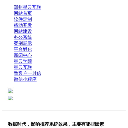
郑州星云互联
网站首页
软件定制
移动开发
网站建设
办公系统
案例展示
平台孵化
新闻中心
星云学院
星云互联
致客户一封信
微信小程序
全国热线：0371-61318821
分享
商务代表：18638013065
数据时代，影响推荐系统效果，主要有哪些因素