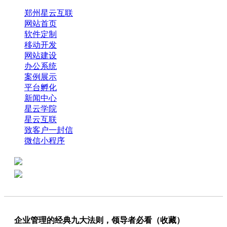
郑州星云互联
网站首页
软件定制
移动开发
网站建设
办公系统
案例展示
平台孵化
新闻中心
星云学院
星云互联
致客户一封信
微信小程序
全国热线：0371-61318821
分享
商务代表：18638013065
企业管理的经典九大法则，领导者必看（收藏）