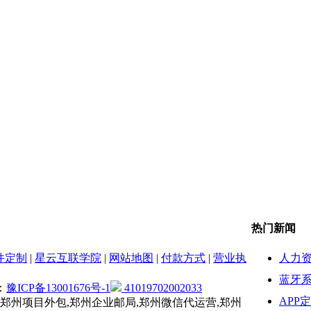
热门新闻
人力
件定制
|
星云互联学院
|
网站地图
|
付款方式
|
营业执
蓝牙系
：
豫ICP备13001676号-1
41019702002033
APP
,郑州项目外包,郑州企业邮局,郑州微信代运营,郑州