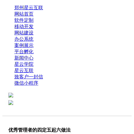
郑州星云互联
网站首页
软件定制
移动开发
网站建设
办公系统
案例展示
平台孵化
新闻中心
星云学院
星云互联
致客户一封信
微信小程序
全国热线：0371-61318821
分享
商务代表：18638013065
优秀管理者的四定五起六做法