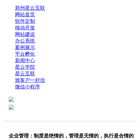
郑州星云互联
网站首页
软件定制
移动开发
网站建设
办公系统
案例展示
平台孵化
新闻中心
星云学院
星云互联
致客户一封信
微信小程序
全国热线：0371-61318821
分享
商务代表：18638013065
企业管理：制度是绝情的，管理是无情的，执行是合情的