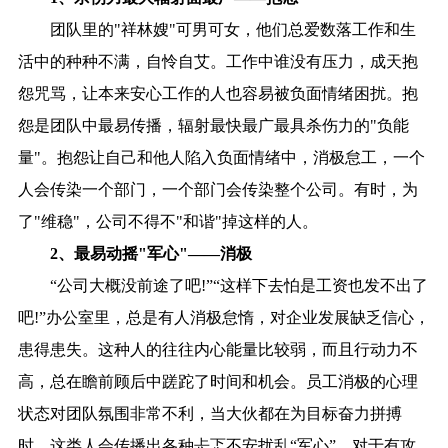
团队里的"祥林嫂"可男可女，他们总爱数落工作和生
活中的种种不满，自怜自艾。工作中谁没有压力，成天抱
怨咒骂，让本来安心工作的人也容易被负面情绪困扰。抱
怨是团队中最易传播，辐射最快最广最具杀伤力的"负能
量"。抱怨让自己和他人陷入负面情绪中，消极怠工，一个
人会传染一个部门，一个部门会传染整个公司。有时，为
了"维稳"，公司不得不"和谐"掉这样的人。
2、最易动摇"军心"——消极
“公司大概没前途了吧!”“这样下去怕是工资也发不出了
吧!”办公室里，总是有人消极怠惰，对企业发展缺乏信心，
患得患失。这种人的往往内心能量比较弱，而且行动力不
高，总在瞻前顾后中蹉跎了时间和机会。员工消极的心理
状态对团队氛围非常不利，当大伙都在为目标奋力拼搏
时，这类人会传播出各种忐忑不安扰乱“军心”，对于有攻