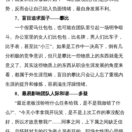
势，反而会让自己陷入负面情绪，最自身发展不利。
7、盲目追求面子——攀比
一个假爱马仕包包，也可能在团队里引起一场明争暗
斗。办公室里的女人们比包包，比名牌，男人们比车子，
比手表，甚至比“小三”。如果是工作中一决高下，倒有几
分积极的竞争意识，但只是攀比一些物质上的东西就毫无
意义了。其实这些物质上的东西从职业生涯发展的角度来
看，都属于外生涯范畴，盲目的攀比只会让人忘了重视内
生涯的提升和修炼，容易滋生浮躁情绪。
8、最易影响团队人际和谐——多疑
“最近老板没吩咐什么任务给我，是不是我做错了什
么?”、“今天小李拿我开玩笑，是不是上次工作的事没配合
好，所以才故意整我?”……同事之间，上下属之间缺乏信
任，总怀疑对方的行为举止另有目的。职场女性因心思细