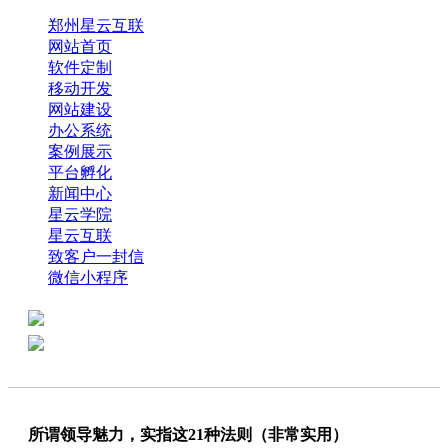
郑州星云互联
网站首页
软件定制
移动开发
网站建设
办公系统
案例展示
平台孵化
新闻中心
星云学院
星云互联
致客户一封信
微信小程序
全国热线：0371-61318821
分享
商务代表：18638013065
所谓领导魅力，实指这21种法则（非常实用）