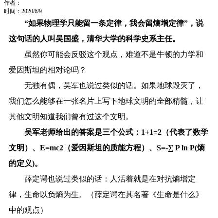
作者：
时间：2020/6/9
“如果物理学只能留一条定律，我会留熵增定律”，说
这句话的人叫吴国盛，清华大学的科学史系主任。
虽然你可能会反驳这个观点，难道不是牛顿的力学和
爱因斯坦的相对论吗？
无独有偶，吴军也说过类似的话。如果地球毁灭了，
我们怎么能够在一张名片上写下地球文明的全部精髓，让
其他文明知道我们曾有过这个文明。
吴军老师给出的答案是三个公式：1+1=2（代表了数学
文明）、E=mc2（爱因斯坦的质能方程）、S=-∑ P ln P(熵
的定义)。
薛定谔也说过类似的话：人活着就是在对抗熵增定
律，生命以负熵为生。（薛定谔在其名著《生命是什么》
中的观点）