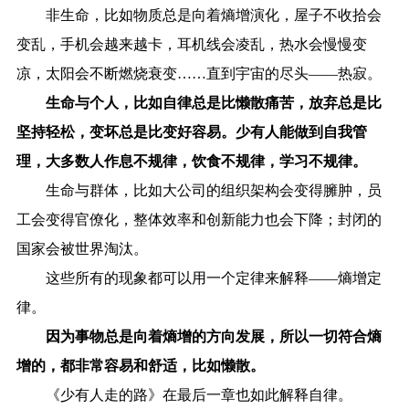
非生命，比如物质总是向着熵增演化，屋子不收拾会
变乱，手机会越来越卡，耳机线会凌乱，热水会慢慢变
凉，太阳会不断燃烧衰变……直到宇宙的尽头——热寂。
生命与个人，比如自律总是比懒散痛苦，放弃总是比
坚持轻松，变坏总是比变好容易。少有人能做到自我管
理，大多数人作息不规律，饮食不规律，学习不规律。
生命与群体，比如大公司的组织架构会变得臃肿，员
工会变得官僚化，整体效率和创新能力也会下降；封闭的
国家会被世界淘汰。
这些所有的现象都可以用一个定律来解释——熵增定
律。
因为事物总是向着熵增的方向发展，所以一切符合熵
增的，都非常容易和舒适，比如懒散。
《少有人走的路》在最后一章也如此解释自律。