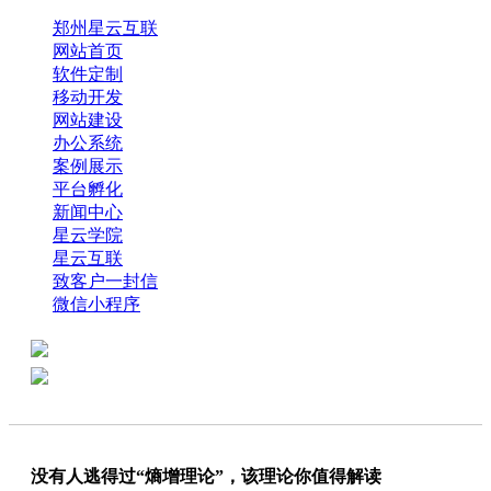
郑州星云互联
网站首页
软件定制
移动开发
网站建设
办公系统
案例展示
平台孵化
新闻中心
星云学院
星云互联
致客户一封信
微信小程序
全国热线：0371-61318821
分享
商务代表：18638013065
没有人逃得过“熵增理论”，该理论你值得解读